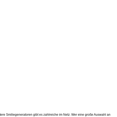
tere Smiliegeneratoren gibt es zahlreiche im Netz. Wer eine große Auswahl an