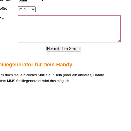
öße:
xt:
iliegenerator für Dein Handy
ick doch mal ein cooles Smilie auf Dein (oder ein anderes) Handy.
 dem MMS Smiliegenerator wird das möglich: