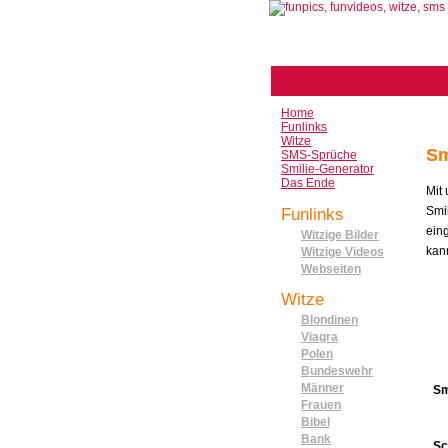
Home
Funlinks
Witze
Sm
SMS-Sprüche
Smilie-Generator
Das Ende
Mit
Smil
Funlinks
ein
Witzige Bilder
kan
Witzige Videos
Webseiten
Witze
Blondinen
Viagra
Polen
Bundeswehr
Männer
Sm
Frauen
Bibel
Bank
Sc