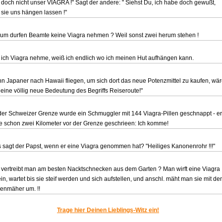
 doch nicht unser VIAGRA !" Sagt der andere: " Siehst Du, ich habe doch gewußt,
 sie uns hängen lassen !"
um durfen Beamte keine Viagra nehmen ? Weil sonst zwei herum stehen !
t ich Viagra nehme, weiß ich endlich wo ich meinen Hut aufhängen kann.
n Japaner nach Hawaii fliegen, um sich dort das neue Potenzmittel zu kaufen, wä
 eine völlig neue Bedeutung des Begriffs Reiseroute!"
der Schweizer Grenze wurde ein Schmuggler mit 144 Viagra-Pillen geschnappt - er
te schon zwei Kilometer vor der Grenze geschrieen: Ich komme!
 sagt der Papst, wenn er eine Viagra genommen hat? "Heiliges Kanonenrohr !!!"
 vertreibt man am besten Nacktschnecken aus dem Garten ? Man wirft eine Viagra
in, wartet bis sie steif werden und sich aufstellen, und anschl. mäht man sie mit d
enmäher um. !!
Trage hier Deinen Lieblings-Witz ein!