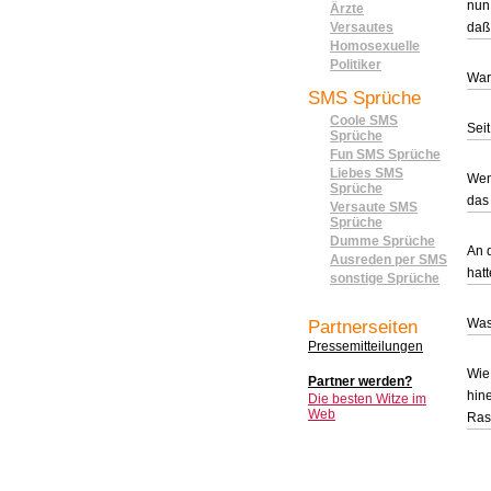
nun
Ärzte
Versautes
daß
Homosexuelle
Politiker
War
SMS Sprüche
Coole SMS
Sei
Sprüche
Fun SMS Sprüche
Liebes SMS
Wen
Sprüche
das
Versaute SMS
Sprüche
Dumme Sprüche
An 
Ausreden per SMS
hat
sonstige Sprüche
Was
Partnerseiten
Pressemitteilungen
Wie
Partner werden?
hine
Die besten Witze im
Web
Ras