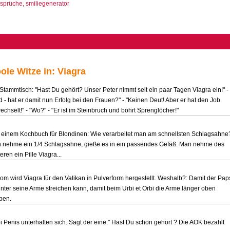
ole Witze in: Viagra
Stammtisch: "Hast Du gehört? Unser Peter nimmt seit ein paar Tagen Viagra ein!" -
 - hat er damit nun Erfolg bei den Frauen?" - "Keinen Deut! Aber er hat den Job
chselt!" - "Wo?" - "Er ist im Steinbruch und bohrt Sprenglöcher!"
 einem Kochbuch für Blondinen: Wie verarbeitet man am schnellsten Schlagsahne
 nehme ein 1/4 Schlagsahne, gieße es in ein passendes Gefäß. Man nehme des
eren ein Pille Viagra...
om wird Viagra für den Vatikan in Pulverform hergestellt. Weshalb?: Damit der Pap
unter seine Arme streichen kann, damit beim Urbi et Orbi die Arme länger oben
ben.
i Penis unterhalten sich. Sagt der eine:" Hast Du schon gehört ? Die AOK bezahlt