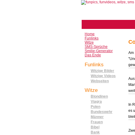
Home
Funlinks
Co
Witze
SMS-Sprüche
Smilie-Generator
Am 
Das Ende
"Und
Funlinks
gewe
Witzige Bilder
Witzige Videos
Aus
Webseiten
Man
Witze
weit
Blondinen
Viagra
In R
Polen
es 
Bundeswehr
blei
Männer
Frauen
Bibel
Zwe
Bank