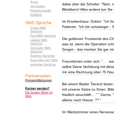
Ärzte
dabei über die Schulter. "Nein, n
Versautes
Blinddarm! Alles andere tun Sie 
Homosexuelle
Politiker
Im Krankenhaus: Doktor: "Ich f
SMS Sprüche
Patientin: "Ich bin schwanger - 
Coole SMS
Sprüche
Fun SMS Sprüche
Die goldenen Trostworte des Chir
Liebes SMS
Sprüche
was ist, wenn die Operation sch
Versaute SMS
Sorgen - das merken Sie gar nic
Sprüche
Dumme Sprüche
Ausreden per SMS
Freundinnen unter sich: ". . . w
sonstige Sprüche
selbst Deine Verlobung mit diese
mir eine Rechnung über 75 Haus
Partnerseiten
Pressemitteilungen
Bei einem Basler Tierarzt läute
Partner werden?
mit unserer Katze zu Ihnen. Bitt
Die besten Witze im
friedlich einschläft.... " " Gerne,
Web
alleine nach Hause. ?? "
Im Wartezimmer eines Nervenarzt