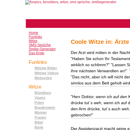
Home
Funlinks
Coole Witze in: Ärzte
Witze
SMS-Sprüche
Smilie-Generator
Der Arzt wird mitten in der Nach
Das Ende
"Haben Sie schon Ihr Testament 
Funlinks
wirklich so schlimm?" "Lassen S
Witzige Bilder
ihre nächsten Verwandten an!". 
Witzige Videos
"Das nicht, aber ich will nicht de
Webseiten
sinnlos aus dem Bett geholt wird.
Witze
Blondinen
"Herr Doktor, wenn ich auf den 
Viagra
drücke tut´s weh, wenn ich auf 
Polen
Bundeswehr
den Arm drücke, tut´s auch weh..
Männer
gebrochen!"
Frauen
Bibel
Bank
Der Assistenzarzt macht seine e