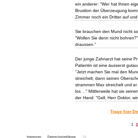
ein anderer: "Wer hat Ihnen eige
Brustton der Überzeugung kommt 
Zimmer noch ein Dritter auf und 
Sie brauchen den Mund nicht so
"Wollen Sie denn nicht bohren?" 
draussen."
Der junge Zahnarzt hat seine Pra
Patientin ist eine äusserst gut
"Jetzt machen Sie mal den Mund 
streichelt, dann seinen Obersche
strammen Max streichelt und er d
los ..." Mittlerweile hat sie sei
der Hand: "Gell, Herr Doktor, wi
Trage hier De
1
2
Impressum
Datenschutzerklärung
|
20