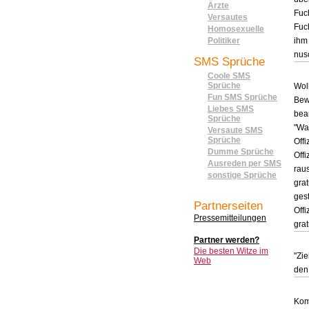
Ärzte
Fuc
Versautes
Fuc
Homosexuelle
Politiker
ihm
nusc
SMS Sprüche
Coole SMS
Sprüche
Wol
Fun SMS Sprüche
Bew
Liebes SMS
bea
Sprüche
"Wa
Versaute SMS
Sprüche
Offi
Dumme Sprüche
Offi
Ausreden per SMS
rau
sonstige Sprüche
gra
ges
Partnerseiten
Off
Pressemitteilungen
grat
Partner werden?
Die besten Witze im
"Zie
Web
den 
Kom