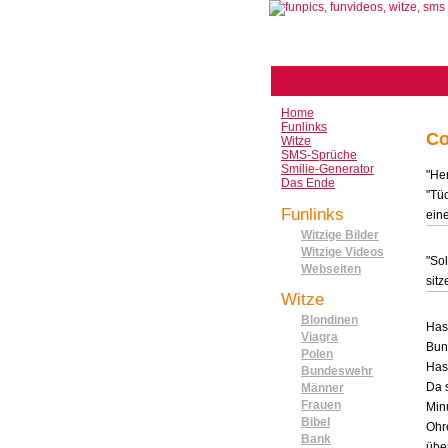
Home
Funlinks
Co
Witze
SMS-Sprüche
Smilie-Generator
"He
Das Ende
"Tüc
Funlinks
ein
Witzige Bilder
Witzige Videos
"So
Webseiten
sitz
Witze
Blondinen
Has
Viagra
Bun
Polen
Has
Bundeswehr
Da 
Männer
Frauen
Min
Bibel
Ohre
Bank
übe