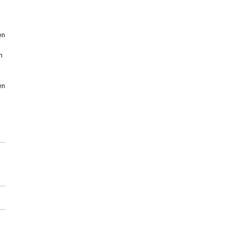
en
n
en