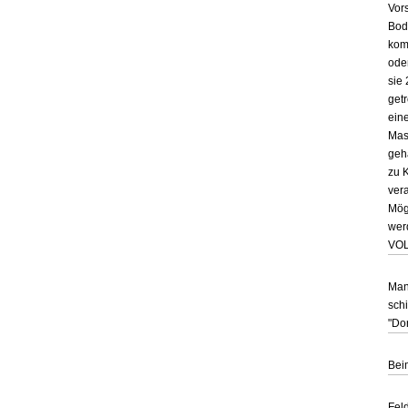
Vor
Bod
kom
ode
sie
get
ein
Mas
geh
zu 
vera
Mög
wer
VOL
Man
sch
"Don
Bei
Fel