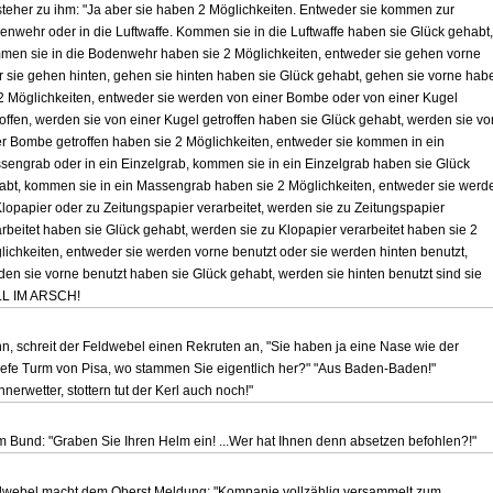
steher zu ihm: "Ja aber sie haben 2 Möglichkeiten. Entweder sie kommen zur
enwehr oder in die Luftwaffe. Kommen sie in die Luftwaffe haben sie Glück gehabt,
men sie in die Bodenwehr haben sie 2 Möglichkeiten, entweder sie gehen vorne
r sie gehen hinten, gehen sie hinten haben sie Glück gehabt, gehen sie vorne hab
 2 Möglichkeiten, entweder sie werden von einer Bombe oder von einer Kugel
roffen, werden sie von einer Kugel getroffen haben sie Glück gehabt, werden sie vo
er Bombe getroffen haben sie 2 Möglichkeiten, entweder sie kommen in ein
sengrab oder in ein Einzelgrab, kommen sie in ein Einzelgrab haben sie Glück
abt, kommen sie in ein Massengrab haben sie 2 Möglichkeiten, entweder sie werd
Klopapier oder zu Zeitungspapier verarbeitet, werden sie zu Zeitungspapier
rbeitet haben sie Glück gehabt, werden sie zu Klopapier verarbeitet haben sie 2
lichkeiten, entweder sie werden vorne benutzt oder sie werden hinten benutzt,
den sie vorne benutzt haben sie Glück gehabt, werden sie hinten benutzt sind sie
L IM ARSCH!
n, schreit der Feldwebel einen Rekruten an, "Sie haben ja eine Nase wie der
iefe Turm von Pisa, wo stammen Sie eigentlich her?" "Aus Baden-Baden!"
nerwetter, stottern tut der Kerl auch noch!"
m Bund: "Graben Sie Ihren Helm ein! ...Wer hat Ihnen denn absetzen befohlen?!"
dwebel macht dem Oberst Meldung: "Kompanie vollzählig versammelt zum