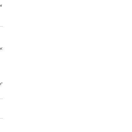
er
r:
n"