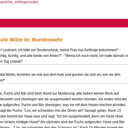
ole Witze in: Bundeswehr
rr Leutnant, ich bitte um Sonderurlaub, meine Frau hat Zwillinge bekommen!" -
htig, tüchtig, und alle beide von Ihnen?" - "Weiss ich noch nicht, ich hatte damals n
en Tag Urlaub!"
ldat Müller, kommen sie mal aus dem Auto und gucken sie sich an, wie sie drin
en!"
e, Fuchs und Bär sind beim Bund zur Musterung, alle haben keinen Bock auf
deswehr und überlegen wie sie ausgemustert werden könnten. Als erstes wird der
e aufgerufen. Fuchs und Bär überlegen, was sie mit dem Hasen machen könnten.
sagt der Fuchs: "Los, wir schneiden ihm die Ohren ab!" Gesagt, getan. Nach 15
uten kommt der Hase raus und sagt: "Ich bin ausgemustert, denn ein Hase ohne
n ist kein richtiger Hase!" Als nächstes wird der Fuchs aufgerufen. Hase und Bär
rlegen... "Los, wir schneiden ihm den Schwanz ab." Nach 15 Minuten kommt der