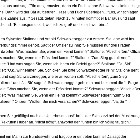
hs raus und sagt: "Bin ausgemustert, denn ein Fuchs ohne Schwanz ist kein richtig
hs. Dann wird der Bär aufgerufen. Hase und Fuchs überlegen... "Los, wir schlagen
 alle Zähne aus..." Gesagt, getan. Nach 15 Minuten kommt der Bär raus und sagt
helnd: "Bin ausgemustert, weil ich zu groß und zu schwer bin..."
len Sylvester Stallone und Arnold Schwarzenegger zur Armee. Stallone wird ins
erbungszimmer geholt. Sagt der Offizier zu ihm: "Sie müssen nur drei Fragen
ntworten. Was machen Sie, wenn ein Feind kommt?" Stallone: "Abschießen." Offizie
s machen Sie, wenn der Präsident kommt?" Stallone: "Zum Sieg gratulieren.“
zier: "Und was sagen Sie, wenn ich Ihnen ein Befehl gebe?" Stallone: "Ja, Sir!"
zier: "O.k., wir nehmen Sie. Schicken Sie bitte Schwarzenegger rein!" Stallone geht
s und sagt Schwarzenegger, wie er antworten soll: "’Abschießen’, ‚zum Sieg
tulieren' und ‚Ja, Sir’ sagen". Schwarzenegger geht rein und bekommt die 1. Frage
tellt: "Was machen Sie, wenn der Präsident kommt?" Schwarzenegger: "Abschieße
izier: "Was machen Sie, wenn ein Feind kommt?" Schwarzenegger: "Zum Sieg
ulieren." Offizier: "Wollen Sie mich verarschen?" Schwarzenegger: "Ja, Sir!"
hen Sie gefälligst auch die Unterhosen aus!" brüllt der Stabsarzt bei der Musterung
Rekruten Huber an. "Nicht nötig", antwortet der, "unten bin ich völlig tauglich."
mt ein Mann zur Bundeswehr und fragt ob er eintreten könnte! Da sagt der